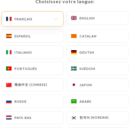
Choisissez votre langue:
Choisissez votre langue:
Chaque jour, découvrez un nouveau
menu inspiré de la cuisine
traditionnelle et des saveurs du
ENGLISH
ENGLISH
FRANÇAIS
FRANÇAIS
monde, soigneusement préparé par
notre cheffe.
Seule la carte de nos délicieux
ESPAÑOL
ESPAÑOL
CATALAN
CATALAN
burgers reste inchangée pour
satisfaire vos envies
ITALIANO
ITALIANO
DEUTSH
DEUTSH
incontournables.
PORTUGUÊS
PORTUGUÊS
SUÉDOIS
SUÉDOIS
简体中文 (CHINESE)
简体中文 (CHINESE)
JAPON
JAPON
Qui sommes nous?
RUSSIE
RUSSIE
ARABE
ARABE
Bienvenue dans mon restaurant ! Il y a
한국어 (KOREAN)
한국어 (KOREAN)
PAYS-BAS
PAYS-BAS
15 ans, j'ai fait le choix de me