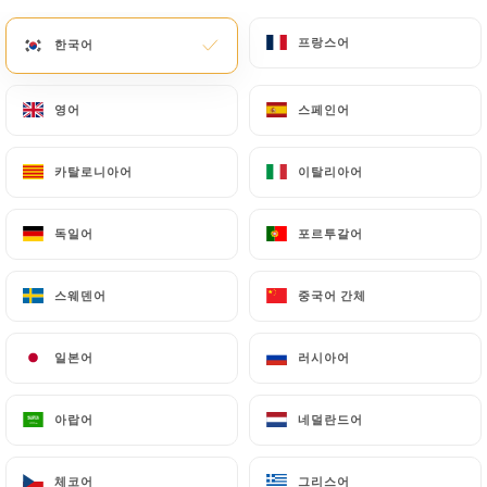
Chaque jour, découvrez un nouveau
menu inspiré de la cuisine
프랑스어
프랑스어
한국어
한국어
traditionnelle et des saveurs du
monde, soigneusement préparé par
notre cheffe.
영어
영어
스페인어
스페인어
Seule la carte de nos délicieux
burgers reste inchangée pour
카탈로니아어
카탈로니아어
이탈리아어
이탈리아어
satisfaire vos envies
incontournables.
독일어
독일어
포르투갈어
포르투갈어
스웨덴어
스웨덴어
중국어 간체
중국어 간체
소개
일본어
일본어
러시아어
러시아어
아랍어
아랍어
네덜란드어
네덜란드어
Bienvenue dans mon restaurant ! Il y a
15 ans, j'ai fait le choix de me
체코어
체코어
그리스어
그리스어