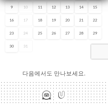
하기
하기
러리
뷰
뉴
URANT
ETTE
다음에서도 만나보세요.
HETTE
락처