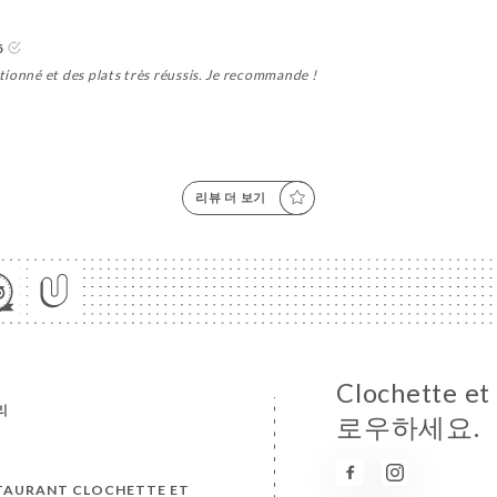
5
ionné et des plats très réussis. Je recommande !
리뷰 더 보기
Clochette 
리
로우하세요.
TAURANT CLOCHETTE ET