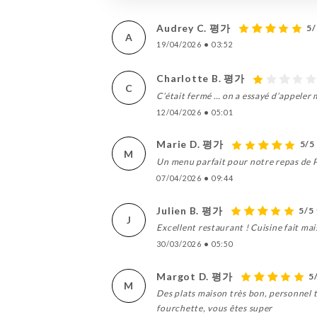
Audrey C. 평가
5/
A
19/04/2026
•
03:52
Charlotte B. 평가
C
C’était fermé … on a essayé d’appeler
12/04/2026
•
05:01
Marie D. 평가
5/5
M
Un menu parfait pour notre repas de Pâ
07/04/2026
•
09:44
Julien B. 평가
5/5
J
Excellent restaurant ! Cuisine fait ma
30/03/2026
•
05:50
Margot D. 평가
5
M
Des plats maison très bon, personnel t
fourchette, vous êtes super