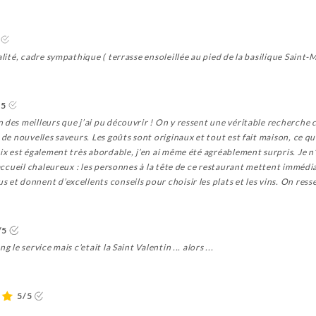
alité, cadre sympathique ( terrasse ensoleillée au pied de la basilique Saint-M
/5
 des meilleurs que j’ai pu découvrir ! On y ressent une véritable recherche c
 de nouvelles saveurs. Les goûts sont originaux et tout est fait maison, ce q
rix est également très abordable, j’en ai même été agréablement surpris. Je n
 accueil chaleureux : les personnes à la tête de ce restaurant mettent immédiat
 et donnent d’excellents conseils pour choisir les plats et les vins. On res
/5
 le service mais c'etait la Saint Valentin ... alors ...
5/5