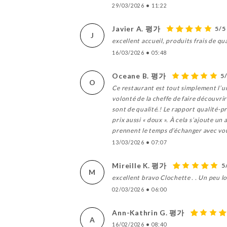
29/03/2026
•
11:22
Javier A. 평가
5/5
J
excellent accueil, produits frais de qu
16/03/2026
•
05:48
Oceane B. 평가
5
O
Ce restaurant est tout simplement l’un
volonté de la cheffe de faire découvrir
sont de qualité.! Le rapport qualité-p
prix aussi « doux ». À cela s’ajoute un
prennent le temps d’échanger avec vous
13/03/2026
•
07:07
Mireille K. 평가
5
M
excellent bravo Clochette . . Un peu long
02/03/2026
•
06:00
Ann-Kathrin G. 평가
A
16/02/2026
•
08:40