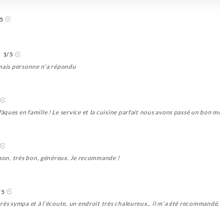
5
1/5
 mais personne n’a répondu
ques en famille ! Le service et la cuisine parfait nous avons passé un bon 
ison, très bon, généreux. Je recommande !
/5
rès sympa et à l’écoute, un endroit très chaleureux.. il m’a été recommandé