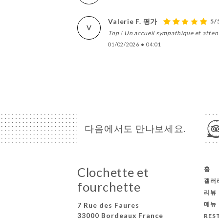
Valerie F. 평가
5/
V
Top ! Un accueil sympathique et attent
01/02/2026
•
04:01
다음에서도 만나보세요.
Clochette et
홈
갤러
fourchette
리뷰
메뉴
7 Rue des Faures
33000 Bordeaux France
RES