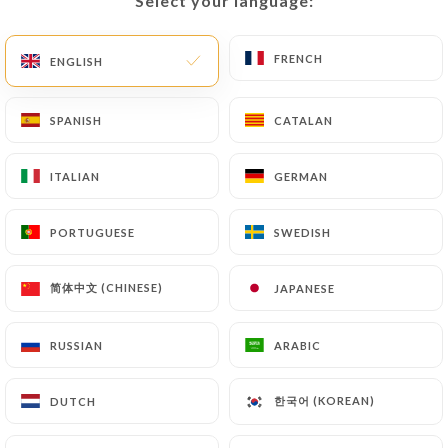
Select your language:
Select your language:
FRENCH
FRENCH
ENGLISH
ENGLISH
Audrey C. rated
A
5/5
SPANISH
SPANISH
CATALAN
CATALAN
19/04/2026
•
03:52
ITALIAN
ITALIAN
GERMAN
GERMAN
Charlotte B. rated
C
1/5
PORTUGUESE
PORTUGUESE
SWEDISH
SWEDISH
C’était fermé … on a essayé d’appeler mais
personne n’a répondu
简体中文 (CHINESE)
简体中文 (CHINESE)
JAPANESE
JAPANESE
12/04/2026
•
05:01
RUSSIAN
RUSSIAN
ARABIC
ARABIC
Marie D. rated
M
5/5
한국어 (KOREAN)
한국어 (KOREAN)
DUTCH
DUTCH
Un menu parfait pour notre repas de
Pâques en famille ! Le service et la cuisine