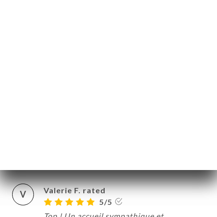
13/03/2026
•
07:07
Mireille K. rated
M
5/5
excellent bravo Clochette . . Un peu long le
service mais c'etait la Saint Valentin ...
alors ...
02/03/2026
•
06:00
Ann-Kathrin G. rated
A
5/5
16/02/2026
•
08:40
Valerie F. rated
V
5/5
Top ! Un accueil sympathique et