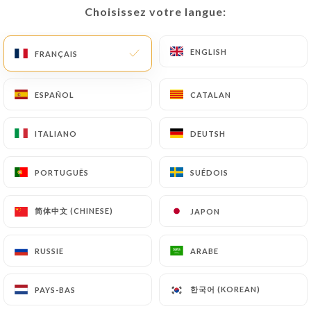
Choisissez votre langue:
Choisissez votre langue:
Audrey C. a noté
ENGLISH
ENGLISH
FRANÇAIS
FRANÇAIS
A
5/5
19/04/2026
•
03:52
ESPAÑOL
ESPAÑOL
CATALAN
CATALAN
Charlotte B. a noté
ITALIANO
ITALIANO
DEUTSH
DEUTSH
C
1/5
C’était fermé … on a essayé d’appeler mais
PORTUGUÊS
PORTUGUÊS
SUÉDOIS
SUÉDOIS
personne n’a répondu
简体中文 (CHINESE)
简体中文 (CHINESE)
JAPON
JAPON
12/04/2026
•
05:01
RUSSIE
RUSSIE
ARABE
ARABE
Marie D. a noté
M
5/5
Un menu parfait pour notre repas de
한국어 (KOREAN)
한국어 (KOREAN)
PAYS-BAS
PAYS-BAS
Pâques en famille ! Le service et la cuisine