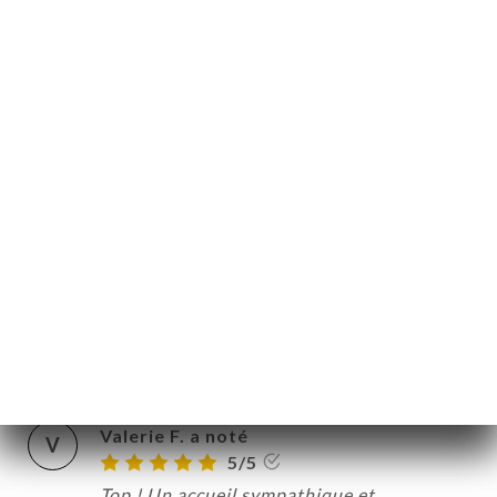
13/03/2026
•
07:07
Mireille K. a noté
M
5/5
excellent bravo Clochette . . Un peu long le
service mais c'etait la Saint Valentin ...
alors ...
02/03/2026
•
06:00
Ann-Kathrin G. a noté
A
5/5
16/02/2026
•
08:40
Valerie F. a noté
V
5/5
Top ! Un accueil sympathique et