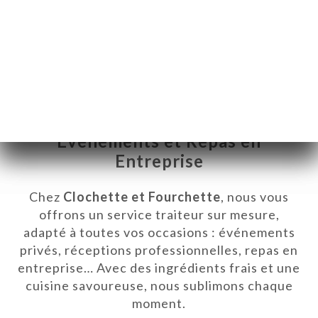
Un Traiteur d’Exception pour Vos
Événements et Repas en
Entreprise
Chez
Clochette et Fourchette
, nous vous
offrons un service traiteur sur mesure,
adapté à toutes vos occasions : événements
privés, réceptions professionnelles, repas en
UEIL
entreprise… Avec des ingrédients frais et une
RVER
cuisine savoureuse, nous sublimons chaque
moment.
ANDER