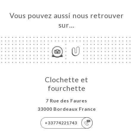
ERIE
IS
Vous pouvez aussi nous retrouver
RTE
sur…
URANT
ETTE
HETTE
TACT
Clochette et
fourchette
7 Rue des Faures
33000 Bordeaux France
+33774221743