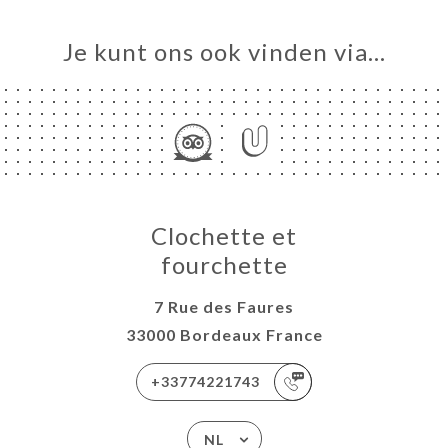
ERIJ
IEW
Je kunt ons ook vinden via…
NU
URANT
ETTE
HETTE
TACT
Clochette et
fourchette
7 Rue des Faures
33000 Bordeaux France
+33774221743
NL