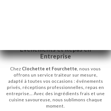
Un Traiteur d’Exception pour Vos
Événements et Repas en
Entreprise
Chez
Clochette et Fourchette
, nous vous
offrons un service traiteur sur mesure,
adapté à toutes vos occasions : événements
privés, réceptions professionnelles, repas en
ME
entreprise… Avec des ingrédients frais et une
VEREN
cuisine savoureuse, nous sublimons chaque
moment.
ELLEN