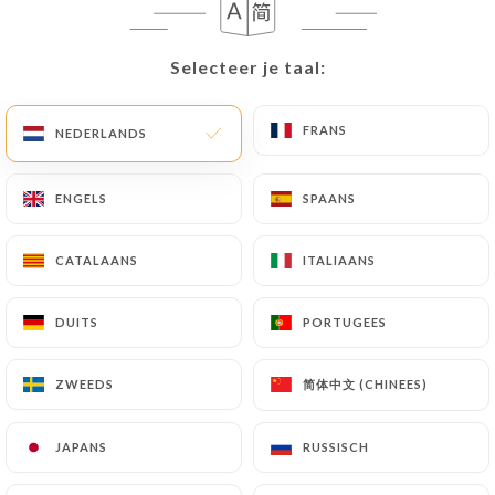
Mini lasagnes
Selecteer je taal:
Selecteer je taal:
4.50€
Asperge blanche mimosa
FRANS
FRANS
NEDERLANDS
NEDERLANDS
4.90€
ENGELS
ENGELS
SPAANS
SPAANS
CATALAANS
CATALAANS
ITALIAANS
ITALIAANS
SALADES
DUITS
DUITS
PORTUGEES
PORTUGEES
Salade Biquette
Chèvre chaud, miel, noix, tomates cerises, salade
简体中文 (CHINEES)
简体中文 (CHINEES)
ZWEEDS
ZWEEDS
13.90€
JAPANS
JAPANS
RUSSISCH
RUSSISCH
Salade Italienne
Mozzarella, tomates, jambon de pays, roquette,