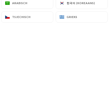
한국어 (KOREAANS)
한국어 (KOREAANS)
ARABISCH
ARABISCH
parmesan
15.90€
TSJECHISCH
TSJECHISCH
GRIEKS
GRIEKS
LES INCONTOURNABLES
Ribs de Porc
Frites, salade
17.90€
Pièce du boucher du jour
Frites, salade
19.90€
Tartare de bœuf