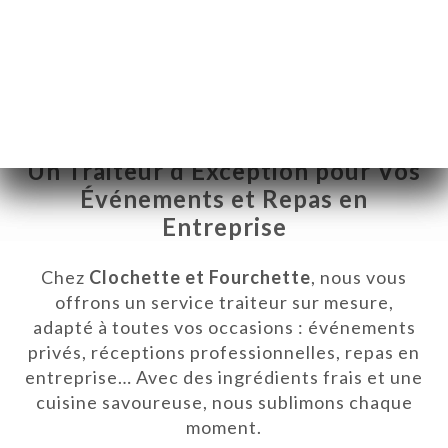
Un Traiteur d’Exception pour Vos
Événements et Repas en
Entreprise
Chez
Clochette et Fourchette
, nous vous
offrons un service traiteur sur mesure,
adapté à toutes vos occasions : événements
ICI
privés, réceptions professionnelles, repas en
RVAR
entreprise… Avec des ingrédients frais et une
cuisine savoureuse, nous sublimons chaque
moment.
NDA