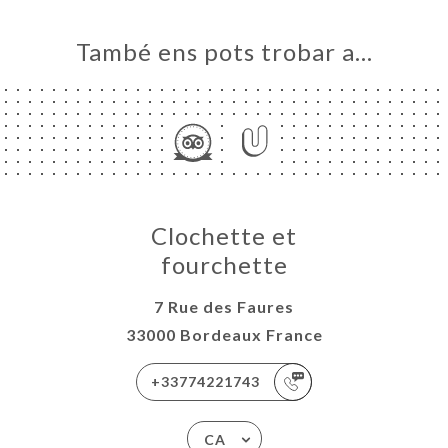
ERIA
ENYES
També ens pots trobar a…
RTA
URANT
ETTE
HETTE
ACTAR
Clochette et
fourchette
7 Rue des Faures
33000 Bordeaux France
+33774221743
CA