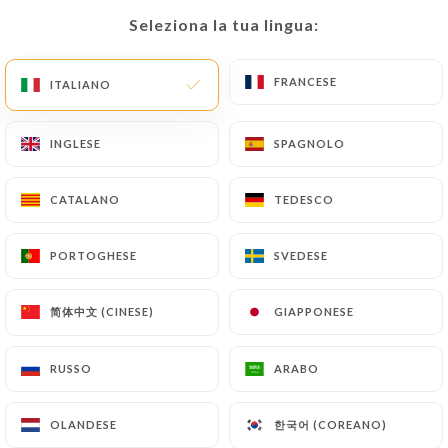
Seleziona la tua lingua:
Seleziona la tua lingua:
IT
MENU
FRANCESE
FRANCESE
ITALIANO
ITALIANO
INGLESE
INGLESE
SPAGNOLO
SPAGNOLO
/
PAGINA INIZIALE
CONTATTO
CATALANO
CATALANO
TEDESCO
TEDESCO
Contatto
PORTOGHESE
PORTOGHESE
SVEDESE
SVEDESE
简体中文 (CINESE)
简体中文 (CINESE)
GIAPPONESE
GIAPPONESE
RUSSO
RUSSO
ARABO
ARABO
Clochette et fourchette
한국어 (COREANO)
한국어 (COREANO)
OLANDESE
OLANDESE