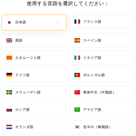
使用する言語を選択してください：
使用する言語を選択してください：
メニュー
JA
フランス語
フランス語
日本語
日本語
英語
英語
スペイン語
スペイン語
/
ホーム
連絡先
カタルーニャ語
カタルーニャ語
イタリア語
イタリア語
連絡先
ドイツ語
ドイツ語
ポルトガル語
ポルトガル語
スウェーデン語
スウェーデン語
简体中文（中国語）
简体中文（中国語）
ロシア語
ロシア語
アラビア語
アラビア語
Clochette et fourchette
オランダ語
オランダ語
한국어（韓国語）
한국어（韓国語）