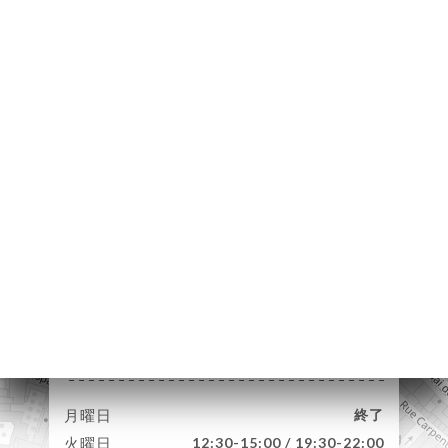
ーム
約
文
ラリー
ュー
ュー
URANT
ETTE
HETTE
7 Rue des Faures
絡先
33000 Bordeaux
France
月曜日
終了
火曜日
12:30-15:00 / 19:30-22:00