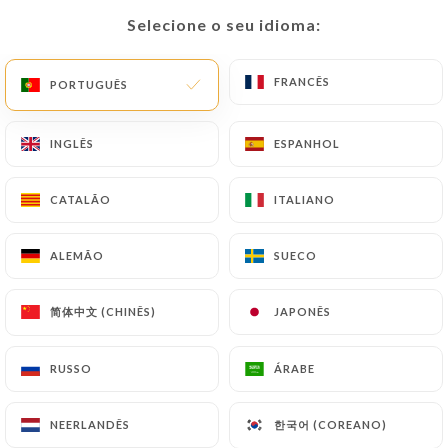
Selecione o seu idioma:
Selecione o seu idioma:
PT
MENU
FRANCÊS
FRANCÊS
PORTUGUÊS
PORTUGUÊS
INGLÊS
INGLÊS
ESPANHOL
ESPANHOL
/
PÁGINA INICIAL
CONTACTO
CATALÃO
CATALÃO
ITALIANO
ITALIANO
Contacto
ALEMÃO
ALEMÃO
SUECO
SUECO
简体中文 (CHINÊS)
简体中文 (CHINÊS)
JAPONÊS
JAPONÊS
RUSSO
RUSSO
ÁRABE
ÁRABE
Clochette et fourchette
한국어 (COREANO)
한국어 (COREANO)
NEERLANDÊS
NEERLANDÊS