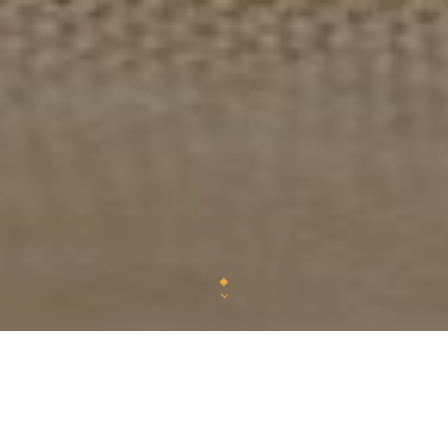
que jour, découvrez un nouveau menu inspiré d
cuisine traditionnelle et des saveurs du monde
soigneusement préparé par notre cheffe.