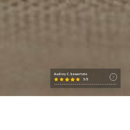
Audrey C. bewertete
5/5
e la
,