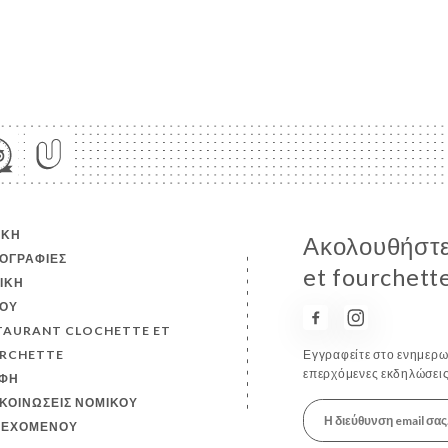
ΙΚΉ
Ακολουθήστε 
ΟΓΡΑΦΊΕΣ
et fourchett
ΤΙΚΉ
ΟΎ
TAURANT CLOCHETTE ET
RCHETTE
Εγγραφείτε στο ενημερωτ
επερχόμενες εκδηλώσεις
ΦΉ
ΚΟΙΝΏΣΕΙΣ ΝΟΜΙΚΟΎ
ΙΕΧΟΜΈΝΟΥ