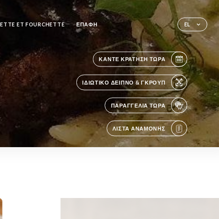
ETTE ET FOURCHETTE
ΕΠΑΦΉ
EL
ΚΆΝΤΕ ΚΡΆΤΗΣΗ ΤΏΡΑ
ΙΔΙΩΤΙΚΌ ΔΕΊΠΝΟ & ΓΚΡΟΥΠ
ΠΑΡΑΓΓΕΛΊΑ ΤΏΡΑ
ΛΊΣΤΑ ΑΝΑΜΟΝΉΣ