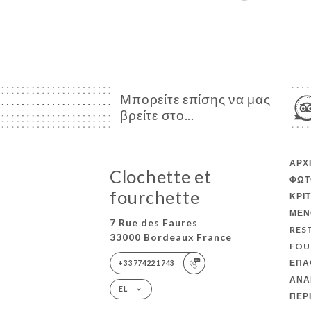
Μπορείτε επίσης να μας
βρείτε στο...
ΑΡΧ
Clochette et
ΦΩΤ
fourchette
ΚΡΙ
ΜΕΝ
7 Rue des Faures
RES
33000 Bordeaux France
FOU
ΕΠΑ
+33774221743
ΑΝΑ
EL
ΠΕΡ